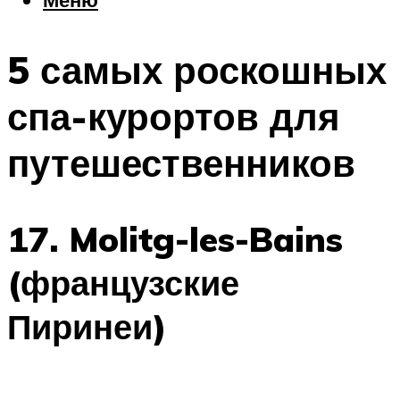
Еда
Погода
5 самых роскошных
Шоппинг
Что посетить
спа-курортов для
путешественников
Меню
17. Molitg-les-Bains
(французские
Пиринеи)