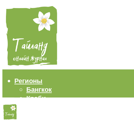
Регионы
Бангкок
Краби
Паттайя
Пхукет
Самуи
Пляжи