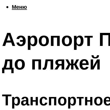
Еда
Меню
Погода
Шоппинг
Что посетить
Аэропорт П
Меню
до пляжей
Транспортно