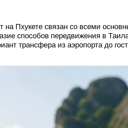
рт на Пхукете связан со всеми основ
зие способов передвижения в Таилан
иант трансфера из аэропорта до гос