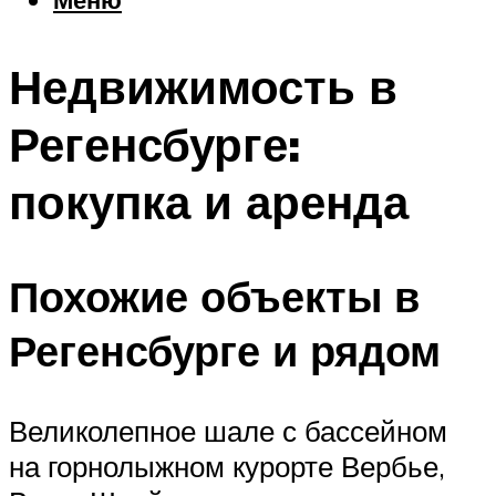
Еда
Погода
Недвижимость в
Шоппинг
Что посетить
Регенсбурге:
покупка и аренда
Меню
Похожие объекты в
Регенсбурге и рядом
Великолепное шале с бассейном
на горнолыжном курорте Вербье,