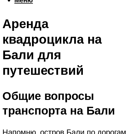
Еда
Погода
Аренда
Шоппинг
Что посетить
квадроцикла на
Бали для
Меню
путешествий
Общие вопросы
транспорта на Бали
Напомню, остров Бали по дорогам