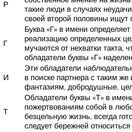
Р
такие люди в случаях неудачи
своей второй половины ищут п
Буква «Г» в имени определяе
реализацию определенных цел
Г
мучаются от нехватки такта, 
обладатели буквы «Г» наделе
Эти обладатели наблюдательн
И
в поиске партнера с таким же
фантазиям, добродушные, це
Обладатели буквы «Т» в имен
пожертвованиям собой в любо
Т
безцельную жизнь, всегда гот
следует бережней относиться 