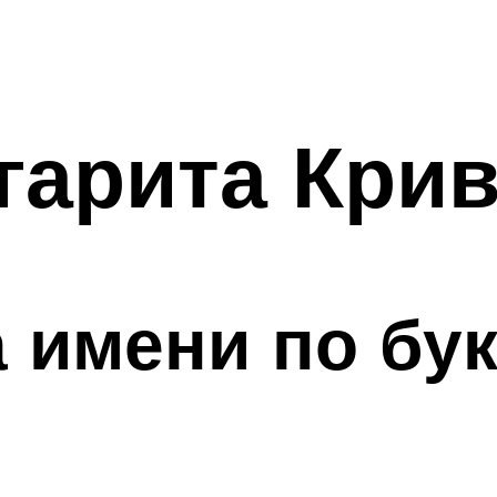
гарита Кри
 имени по бу