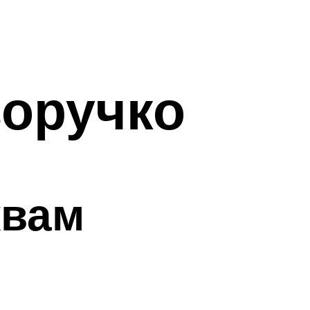
воручко
квам