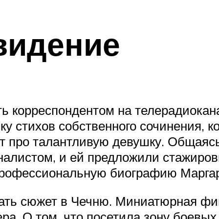
видение
ть корреспондентом на телерадиокана
ку стихов собственного сочинения, 
ет про талантливую девушку. Общаяс
налистом, и ей предложили стажиров
профессиональную биографию Марга
мать сюжет в Чечню. Миниатюрная фи
ра. О том, что посетила зону боевых