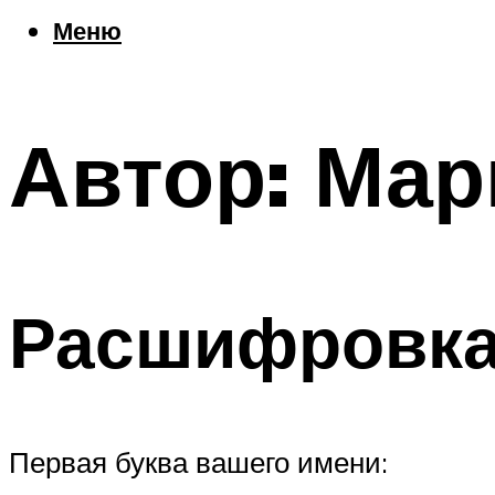
Еда
Меню
Погода
Шоппинг
Что посетить
Автор: Мар
Меню
Расшифровка
Первая буква вашего имени: