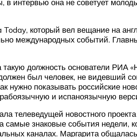
, в интервью она не советует молод
a Today, который вел вещание на ан
льно международных событий. Главны
а такую должность основатели РИА «
 должен был человек, не видевший с
как нужно показывать российские но
арабоязычную и испаноязычную верс
тала телеведущей новостного проекта
а самые знаковые события недели, к
льных каналах. Маргарита общалась