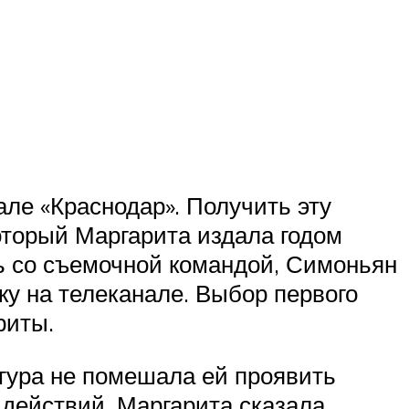
ле «Краснодар». Получить эту
который Маргарита издала годом
ь со съемочной командой, Симоньян
ку на телеканале. Выбор первого
риты.
гура не помешала ей проявить
 действий, Маргарита сказала