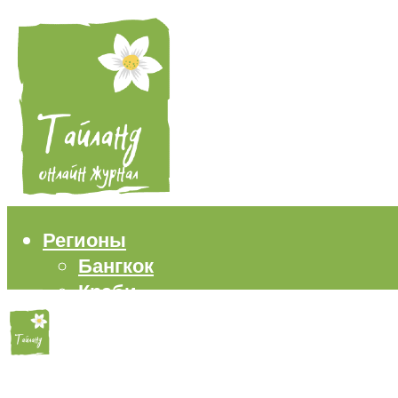
Регионы
Бангкок
Краби
Паттайя
Пхукет
Самуи
Пляжи