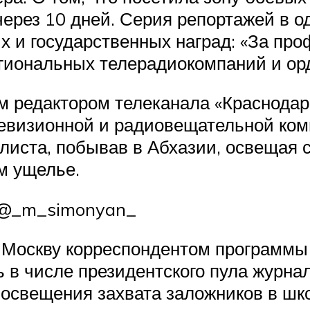
ерез 10 дней. Серия репортажей в о
х и государственных наград: «За пр
егиональных телерадиокомпаний и ор
м редактором телеканала «Краснодар
евизионной и радиовещательной ком
листа, побывав в Абхазии, освещая 
м ущелье.
/ @_m_simonyan_
 Москву корреспондентом программы 
 в числе президентского пула журнал
 освещения захвата заложников в шко