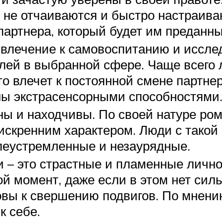
 не отчаиваются и быстро настраива
артнера, который будет им преданный
т влечение к самовоспитанию и иссл
ей в выбранной сфере. Чаще всего л
что влечет к постоянной смене партне
ны экстрасенсорными способностями
ы и находчивы. По своей натуре ром
 искренним характером. Люди с такой
леустремленные и незаурядные.
и – это страстные и пламенные личн
й момент, даже если в этом нет сил
овы к свершению подвигов. По мнени
к себе.