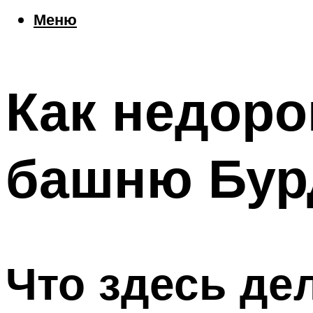
Еда
Меню
Погода
Шоппинг
Что посетить
Как недоро
Меню
башню Бур
Что здесь де