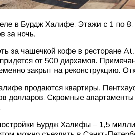
еле в Бурдж Халифе. Этажи с 1 по 8
в за ночь.
ть за чашечкой кофе в ресторане At
м придется от 500 дирхамов. Примеча
еменно закрыт на реконструкцию. Отк
алифе продаются квартиры. Пентхаус
ов долларов. Скромные апартаменты 
.
остройки Бурдж Халифы – 1,5 миллиа
том можно съездить в Санкт-Петербу