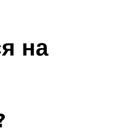
я на
?