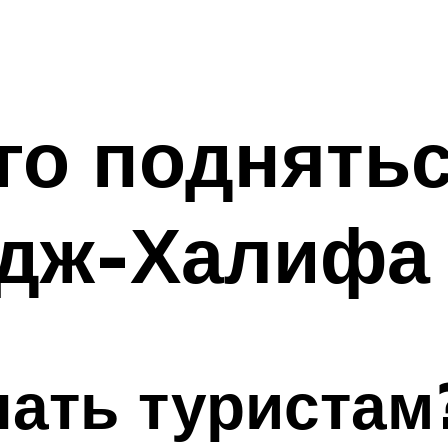
го поднятьс
дж-Халифа
лать туристам