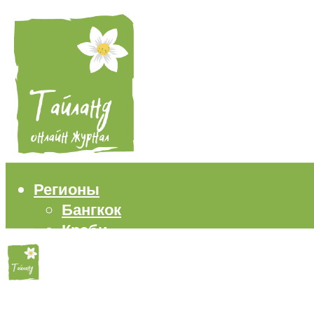
Регионы
Бангкок
Краби
Паттайя
Пхукет
Самуи
Пляжи