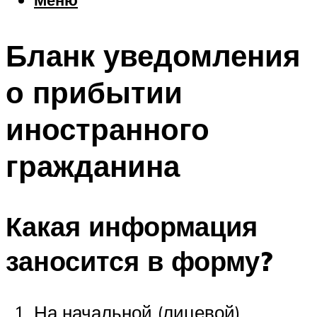
Еда
Погода
Бланк уведомления
Шоппинг
Что посетить
о прибытии
иностранного
Меню
гражданина
Какая информация
заносится в форму?
На начальной (лицевой)