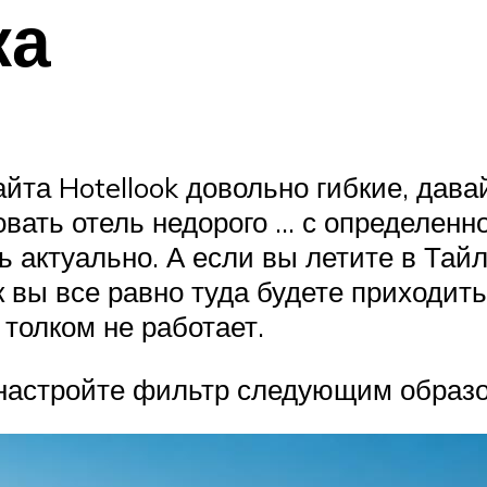
ка
айта Hotellook довольно гибкие, дав
овать отель недорого … с определенно
ь актуально. А если вы летите в Тай
ак вы все равно туда будете приходить
толком не работает.
настройте фильтр следующим образо