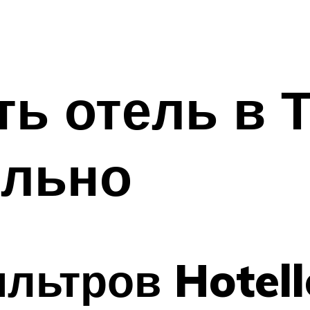
ь отель в 
ельно
льтров Hotell