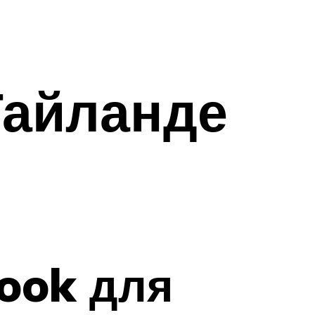
Тайланде
ook для