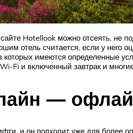
йте Hotellook можно отсеять, не по
им отель считается, если у него оце
 которых имеются определенные услуг
Wi-Fi и включенный завтрак и многие
нлайн — офла
ти, и он подходит уже для более оп