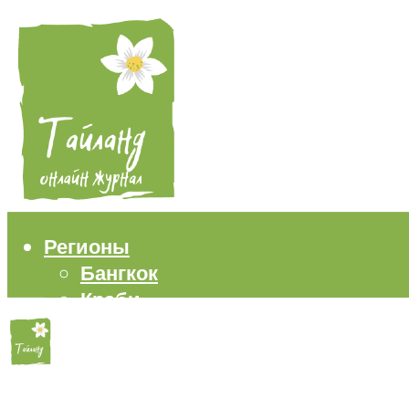
Регионы
Бангкок
Краби
Паттайя
Пхукет
Самуи
Пляжи