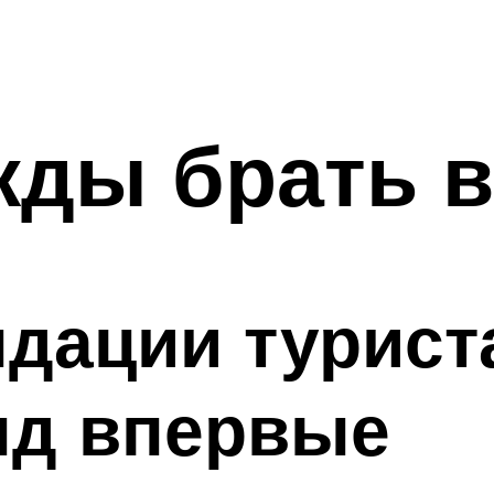
жды брать 
ндации турист
нд впервые