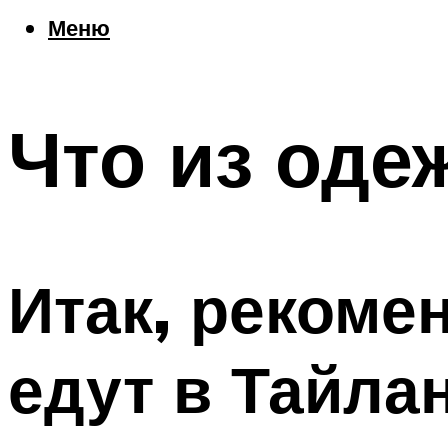
Еда
Меню
Погода
Шоппинг
Что посетить
Что из оде
Меню
Итак, рекоме
едут в Тайла