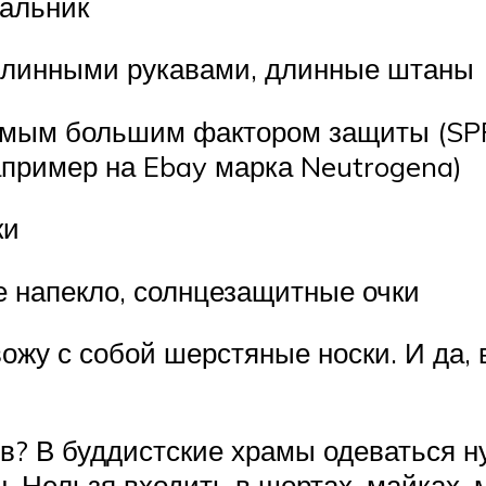
пальник
 длинными рукавами, длинные штаны
 самым большим фактором защиты (SP
апример на Ebay марка Neutrogena)
ки
е напекло, солнцезащитные очки
вожу с собой шерстяные носки. И да, 
? В буддистские храмы одеваться нуж
. Нельзя входить в шортах, майках, 