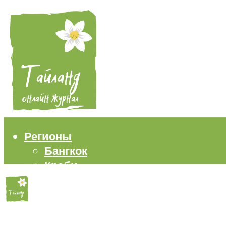
Регионы
Бангкок
Краби
Паттайя
Пхукет
Самуи
Пляжи