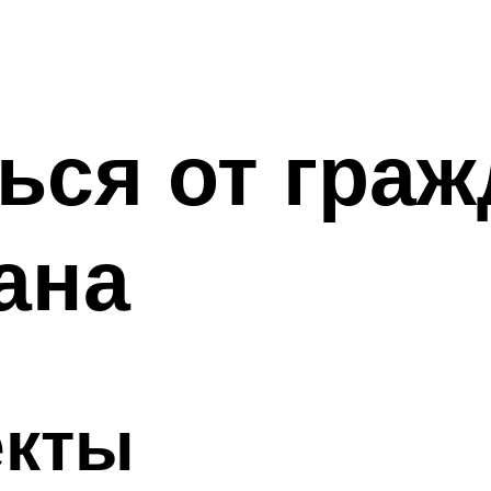
ться от гра
ана
екты