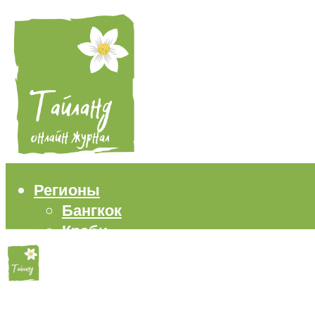
Регионы
Бангкок
Краби
Паттайя
Пхукет
Самуи
Пляжи