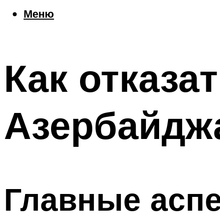
Еда
Меню
Погода
Шоппинг
Что посетить
Как отказа
Меню
Азербайдж
Главные асп