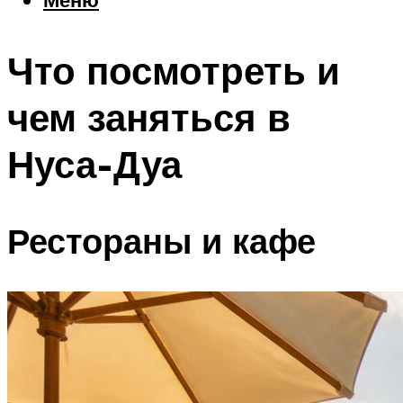
Еда
Погода
Что посмотреть и
Шоппинг
Что посетить
чем заняться в
Нуса-Дуа
Меню
Рестораны и кафе