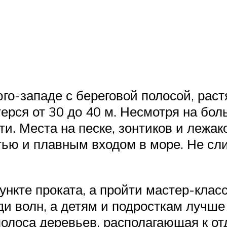
го-западе с береговой полосой, рас
ерся от 30 до 40 м. Несмотря на бо
и. Места на песке, зонтиков и лежако
тью и плавным входом в море. Не сл
ункте проката, а пройти мастер-клас
ди волн, а детям и подросткам лучше
олоса деревьев, располагающая к отд