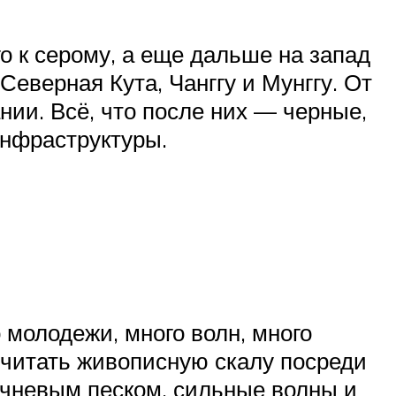
о к серому, а еще дальше на запад
Северная Кута, Чанггу и Мунггу. От
ии. Всё, что после них — черные,
инфраструктуры.
молодежи, много волн, много
считать живописную скалу посреди
ричневым песком, сильные волны и