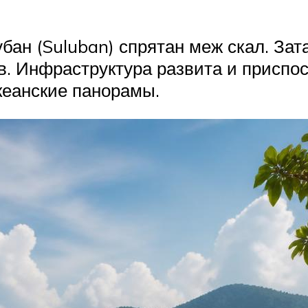
убан (Suluban) спрятан меж скал. За
. Инфраструктура развита и приспосо
кеанские панорамы.