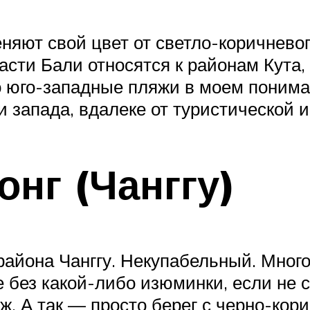
няют свой цвет от светло-коричневог
сти Бали относятся к районам Кута, 
о юго-западные пляжи в моем пониман
 запада, вдалеке от туристической 
нг (Чанггу)
йона Чанггу. Некупабельный. Много 
 без какой-либо изюминки, если не 
ж. А так — просто берег с черно-ко