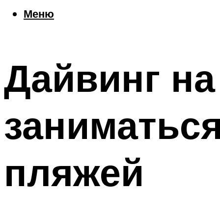
Еда
Меню
Погода
Шоппинг
Что посетить
Дайвинг на
Меню
заниматься
пляжей