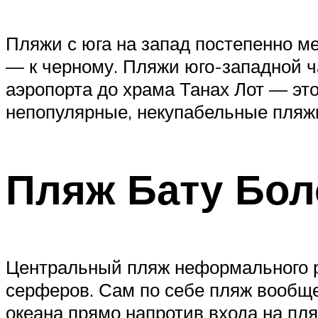
Пляжи с юга на запад постепенно ме
— к черному. Пляжи юго-западной ча
аэропорта до храма Танах Лот — эт
непопулярные, некупабельные пляжи
Пляж Бату Боло
Центральный пляж неформального ра
серферов. Сам по себе пляж вообще
океана прямо напротив входа на пля