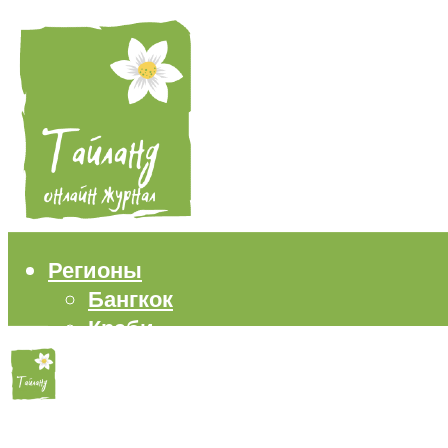
Регионы
Бангкок
Краби
Паттайя
Пхукет
Самуи
Пляжи