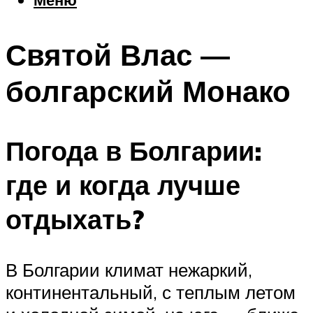
Еда
Погода
Святой Влас —
Шоппинг
Что посетить
болгарский Монако
Меню
Погода в Болгарии:
где и когда лучше
отдыхать?
В Болгарии климат нежаркий,
континентальный, с теплым летом