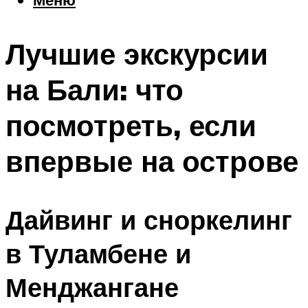
Еда
Погода
Лучшие экскурсии
Шоппинг
Что посетить
на Бали: что
посмотреть, если
Меню
впервые на острове
Дайвинг и сноркелинг
в Туламбене и
Менджангане