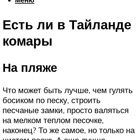
Еда
Погода
Есть ли в Тайланде
Шоппинг
Что посетить
комары
Меню
На пляже
Что может быть лучше, чем гулять
босиком по песку, строить
песчаные замки, просто валяться
на мелком теплом песочке,
наконец? То же самое, но только на
чистом песке. А еще лучше –