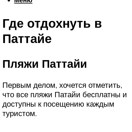
Еда
Погода
Где отдохнуть в
Шоппинг
Что посетить
Паттайе
Меню
Пляжи Паттайи
Первым делом, хочется отметить,
что все пляжи Патайи бесплатны и
доступны к посещению каждым
туристом.