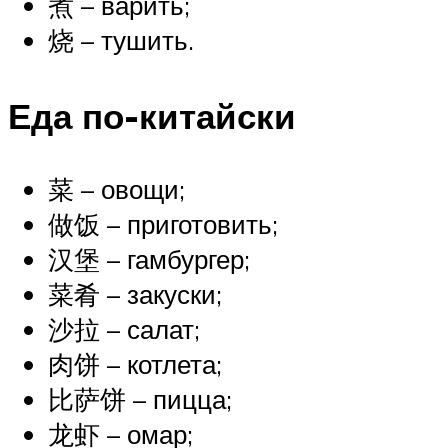
煮 – варить;
烧 – тушить.
Еда по-китайски
菜 – овощи;
做饭 – приготовить;
汉堡 – гамбургер;
菜肴 – закуски;
沙拉 – салат;
肉饼 – котлета;
比萨饼 – пицца;
龙虾 – омар;