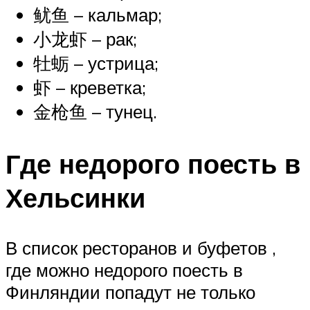
鱿鱼 – кальмар;
小龙虾 – рак;
牡蛎 – устрица;
虾 – креветка;
金枪鱼 – тунец.
Где недорого поесть в
Хельсинки
В список ресторанов и буфетов ,
где можно недорого поесть в
Финляндии попадут не только