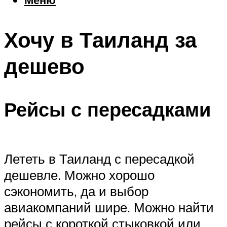
Еда
Погода
Хочу в Таиланд за
Шоппинг
Что посетить
дешево
Меню
Рейсы с пересадками
Лететь в Таиланд с пересадкой
дешевле. Можно хорошо
сэкономить, да и выбор
авиакомпаний шире. Можно найти
рейсы с короткой стыковкой или