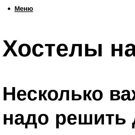
Еда
Меню
Погода
Шоппинг
Что посетить
Хостелы н
Меню
Несколько ва
надо решить 