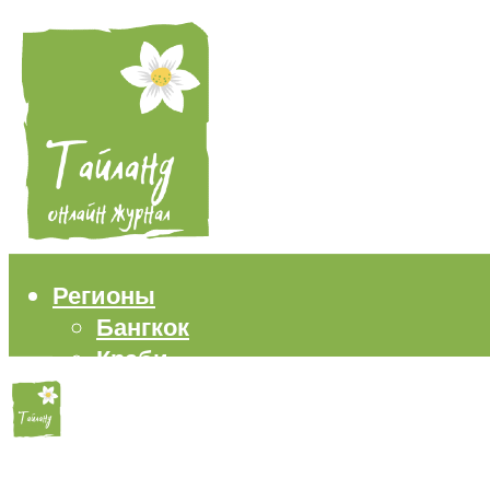
Регионы
Бангкок
Краби
Паттайя
Пхукет
Самуи
Пляжи