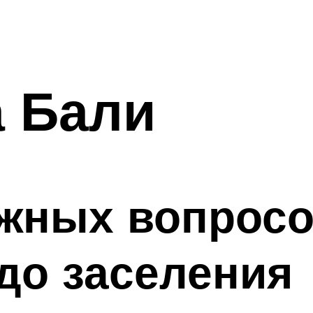
а Бали
жных вопросо
до заселения