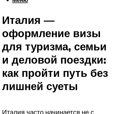
Еда
Погода
Италия —
Шоппинг
Что посетить
оформление визы
для туризма, семьи
Меню
и деловой поездки:
как пройти путь без
лишней суеты
Италия часто начинается не с