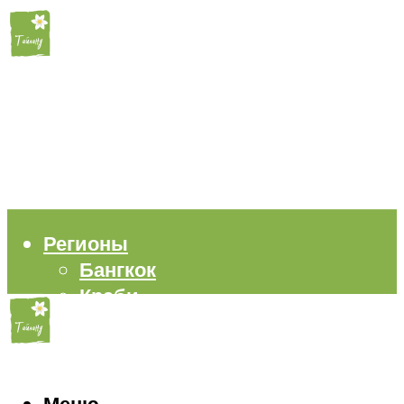
Регионы
Бангкок
Краби
Паттайя
Пхукет
Самуи
Пляжи
Меню