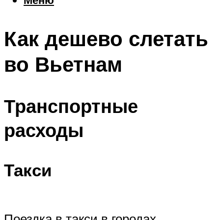
Еда
Погода
Как дешево слетать
Шоппинг
Что посетить
во Вьетнам
Меню
Транспортные
расходы
Такси
Поездка в такси в городах