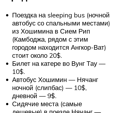
Поездка на sleeping bus (ночной
автобус со спальными местами)
из Хошимина в Сием Рип
(Камбоджа, рядом с этим
городом находится Ангкор-Ват)
стоит около 20$.
Билет на катере во Вунг Тау —
10$.
Автобус Хошимин — Нячанг
ночной (слипбас) — 10$,
дневной — 9$.
Сидячие места (самые
дешевые) в поезде Нячанг —