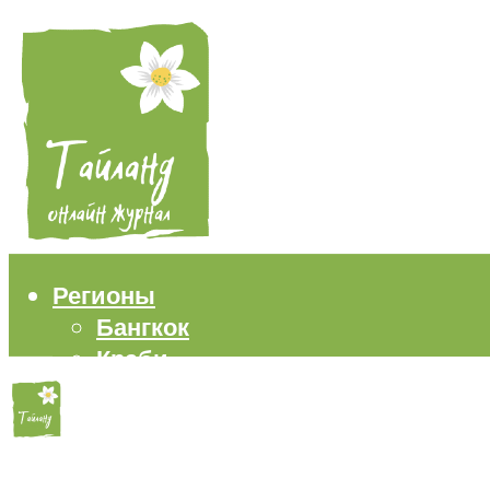
Регионы
Бангкок
Краби
Паттайя
Пхукет
Самуи
Пляжи