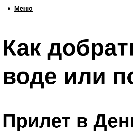
Еда
Меню
Погода
Шоппинг
Что посетить
Как добрат
Меню
воде или п
Прилет в Ден