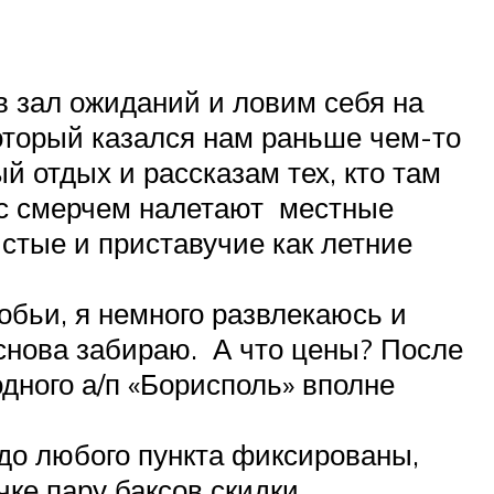
в зал ожиданий и ловим себя на
который казался нам раньше чем-то
й отдых и рассказам тех, кто там
ас смерчем налетают местные
истые и приставучие как летние
обьи, я немного развлекаюсь и
 снова забираю. А что цены? После
одного а/п «Борисполь» вполне
до любого пункта фиксированы,
чке пару баксов скидки.