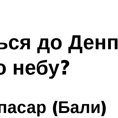
ься до Денп
о небу?
пасар (Бали)