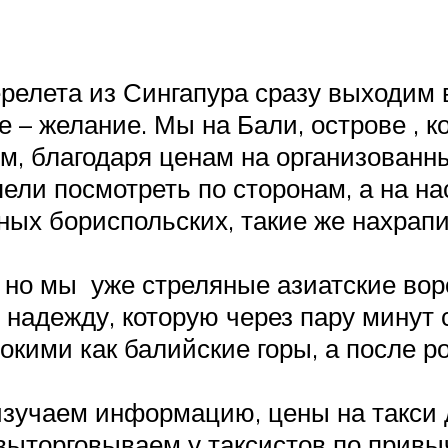
ерелета из Сингапура сразу выходим 
 – желание. Мы на Бали, острове , 
, благодаря ценам на организованны
ели посмотреть по сторонам, а на н
ных бориспольских, такие же нахрап
 но мы уже стреляные азиатские вор
я надежду, которую через пару минут
окими как балийские горы, а после р
изучаем информацию, цены на такси 
 выторговываем у таксистов по привы