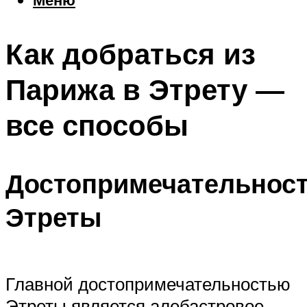
Еда
Погода
Как добраться из
Шоппинг
Что посетить
Парижа в Этрету —
все способы
Меню
Достопримечательнос
Этреты
Главной достопримечательностью
Этреты является алебастровое