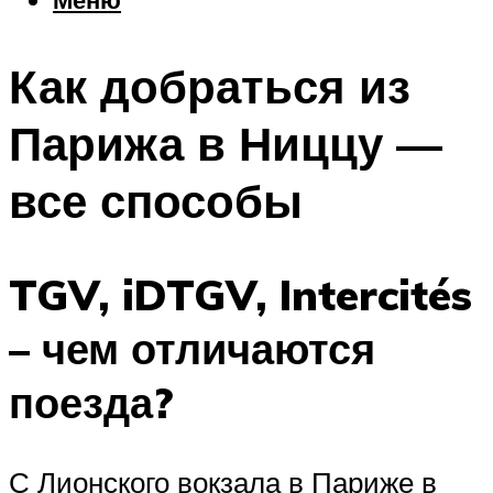
Еда
Погода
Как добраться из
Шоппинг
Что посетить
Парижа в Ниццу —
все способы
Меню
TGV, iDTGV, Intercités
– чем отличаются
поезда?
С Лионского вокзала в Париже в