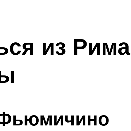
ься из Рим
бы
 Фьюмичино