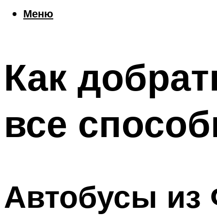
Еда
Меню
Погода
Шоппинг
Что посетить
Как добрат
Меню
все спосо
Автобусы из