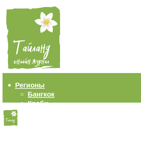
Регионы
Бангкок
Краби
Паттайя
Пхукет
Самуи
Пляжи