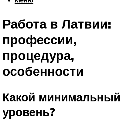
Еда
Погода
Работа в Латвии:
Шоппинг
Что посетить
профессии,
процедура,
Меню
особенности
Какой минимальный
уровень?