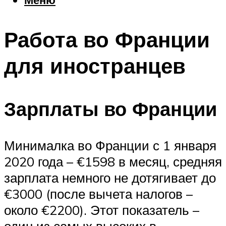
Еда
Погода
Работа во Франции
Шоппинг
Что посетить
для иностранцев
Меню
Зарплаты во Франции
Минималка во Франции с 1 января
2020 года – €1598 в месяц, средняя
зарплата немного не дотягивает до
€3000 (после вычета налогов –
около €2200). Этот показатель –
один из самых высоких в