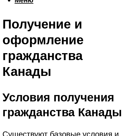
Еда
Погода
Получение и
Шоппинг
Что посетить
оформление
гражданства
Меню
Канады
Условия получения
гражданства Канады
Существуют базовые условия и