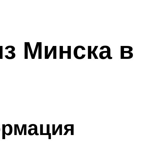
из Минска в
ормация