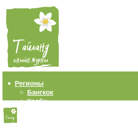
Регионы
Бангкок
Краби
Паттайя
Пхукет
Самуи
Пляжи