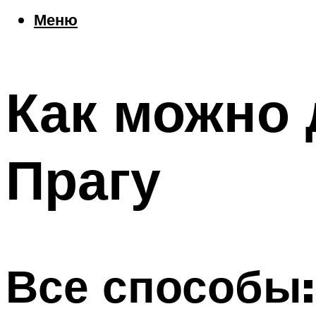
Еда
Меню
Погода
Шоппинг
Что посетить
Как можно 
Меню
Прагу
Все способы: