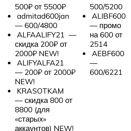
500₽ от 5500₽
500/5200
admitad600jan
ALIBF600
— 600/4800
— промо
ALFAALIFY21 —
на 600 от
скидка 200₽ от
2514
2000₽
NEW!
AEBF600
ALIFYALFA21
—
— 200₽ от 2000₽
600/6221
NEW!
KRASOTKAM
— скидка 800 от
8800 (для
«старых»
аккаунтов)
NEW!