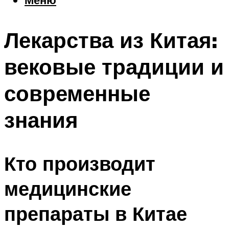
Еда
Погода
Лекарства из Китая:
Шоппинг
Что посетить
вековые традиции и
современные
Меню
знания
Кто производит
медицинские
препараты в Китае