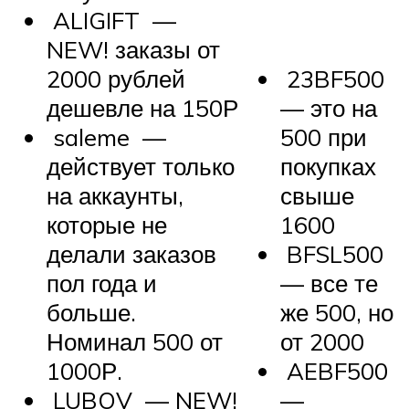
ALIGIFT —
NEW!
заказы от
2000 рублей
23BF500
дешевле на 150Р
— это на
saleme —
500 при
действует только
покупках
на аккаунты,
свыше
которые не
1600
делали заказов
BFSL500
пол года и
— все те
больше.
же 500, но
Номинал 500 от
от 2000
1000Р.
AEBF500
LUBOV —
NEW!
—