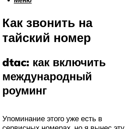
Еда
Погода
Как звонить на
Шоппинг
Что посетить
тайский номер
Меню
dtac: как включить
международный
роуминг
Упоминание этого уже есть в
сервисных номерах, но я вынес эту