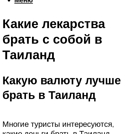
Еда
Погода
Какие лекарства
Шоппинг
Что посетить
брать с собой в
Таиланд
Меню
Какую валюту лучше
брать в Таиланд
Многие туристы интересуются,
какие деньги брать в Таиланд.