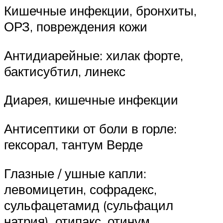
Кишечные инфекции, бронхиты,
ОРЗ, повреждения кожи
Антидиарейные: хилак форте,
бактисубтил, линекс
Диарея, кишечные инфекции
Антисептики от боли в горле:
гексорал, тантум Верде
Глазные / ушные капли:
левомицетин, софрадекс,
сульфацетамид (сульфацил
натрия), отипакс, отинум