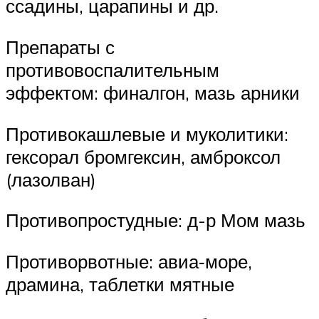
ссадины, царапины и др.
Препараты с
противовоспалительным
эффектом: финалгон, мазь арники
Противокашлевые и муколитики:
гексорал бромгексин, амброксол
(лазолван)
Противопростудные: д-р Мом мазь
Противорвотные: авиа‑море,
драмина, таблетки мятные