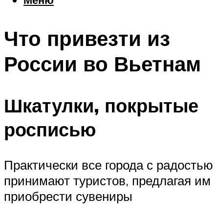
Еда
Погода
Что привезти из
Шоппинг
Что посетить
России во Вьетнам
Меню
Шкатулки, покрытые
росписью
Практически все города с радостью
принимают туристов, предлагая им
приобрести сувениры