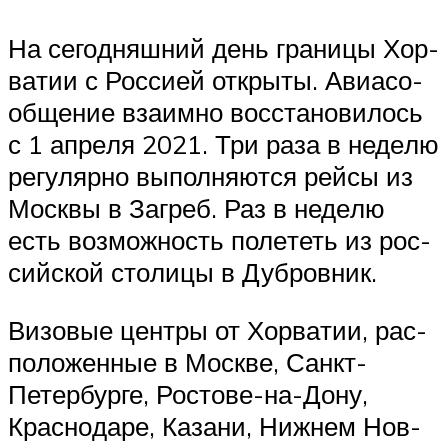
На сего­дняш­ний день гра­ни­цы Хор­
ва­тии с Рос­си­ей откры­ты. Авиа­со­
об­ще­ние вза­им­но вос­ста­но­ви­лось
с 1 апре­ля 2021. Три раза в неде­лю
регу­ляр­но выпол­ня­ют­ся рей­сы из
Моск­вы в Загреб. Раз в неде­лю
есть воз­мож­ность поле­теть из рос­
сий­ской сто­ли­цы в Дубровник.
Визо­вые цен­тры от Хор­ва­тии, рас­
по­ло­жен­ные в Москве, Санкт-
Петер­бур­ге, Росто­ве-на-Дону,
Крас­но­да­ре, Каза­ни, Ниж­нем Нов­