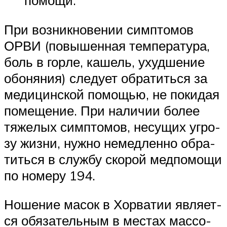
При воз­ник­но­ве­нии симп­то­мов
ОРВИ (повы­шен­ная тем­пе­ра­ту­ра,
боль в гор­ле, кашель, ухуд­ше­ние
обо­ня­ния) сле­ду­ет обра­тить­ся за
меди­цин­ской помо­щью, не поки­дая
поме­ще­ние. При нали­чии более
тяже­лых симп­то­мов, несу­щих угро­
зу жиз­ни, нуж­но немед­лен­но обра­
тить­ся в служ­бу ско­рой мед­по­мо­щи
по номе­ру 194.
Ноше­ние масок в Хор­ва­тии явля­ет­
ся обя­за­тель­ным в местах мас­со­