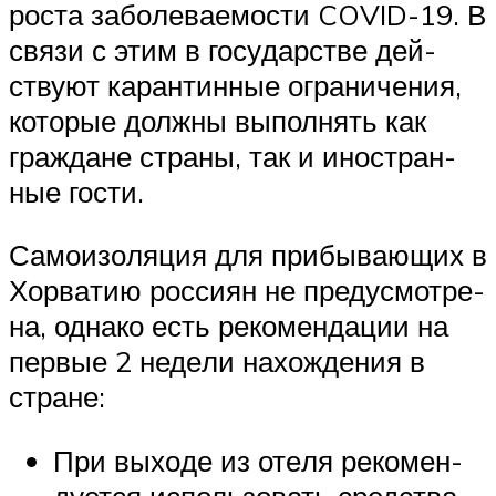
роста забо­ле­ва­е­мо­сти COVID-19. В
свя­зи с этим в госу­дар­стве дей­
ству­ют каран­тин­ные огра­ни­че­ния,
кото­рые долж­ны выпол­нять как
граж­дане стра­ны, так и ино­стран­
ные гости.
Само­изо­ля­ция для при­бы­ва­ю­щих в
Хор­ва­тию рос­си­ян не преду­смот­ре­
на, одна­ко есть реко­мен­да­ции на
пер­вые 2 неде­ли нахож­де­ния в
стране:
При выхо­де из оте­ля реко­мен­
ду­ет­ся исполь­зо­вать сред­ства