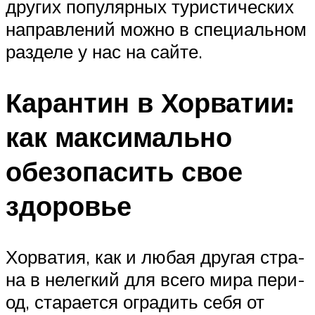
других популярных туристических
направлений можно в специальном
разделе у нас на сайте.
Каран­тин в Хор­ва­тии:
как мак­си­маль­но
обез­опа­сить свое
здоровье
Хор­ва­тия, как и любая дру­гая стра­
на в нелег­кий для все­го мира пери­
од, ста­ра­ет­ся огра­дить себя от