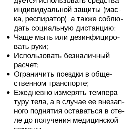
инди­ви­ду­аль­ной защи­ты (мас­
ка, респи­ра­тор), а так­же соблю­
дать соци­аль­ную дистанцию;
Чаще мыть или дез­ин­фи­ци­ро­
вать руки;
Исполь­зо­вать без­на­лич­ный
расчет;
Огра­ни­чить поезд­ки в обще­
ствен­ном транспорте;
Еже­днев­но изме­рять тем­пе­ра­
ту­ру тела, а в слу­чае ее вне­зап­
но­го под­ня­тия оста­вать­ся в оте­
ле до полу­че­ния меди­цин­ской
помощи.