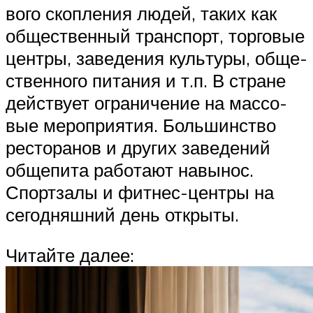
во­го скоп­ле­ния людей, таких как
обще­ствен­ный транс­порт, тор­го­вые
цен­тры, заве­де­ния куль­ту­ры, обще­
ствен­но­го пита­ния и т.п. В стране
дей­ству­ет огра­ни­че­ние на мас­со­
вые меро­при­я­тия. Боль­шин­ство
ресто­ра­нов и дру­гих заве­де­ний
обще­пи­та рабо­та­ют навы­нос.
Спорт­за­лы и фит­нес-цен­тры на
сего­дняш­ний день открыты.
Читай­те далее: