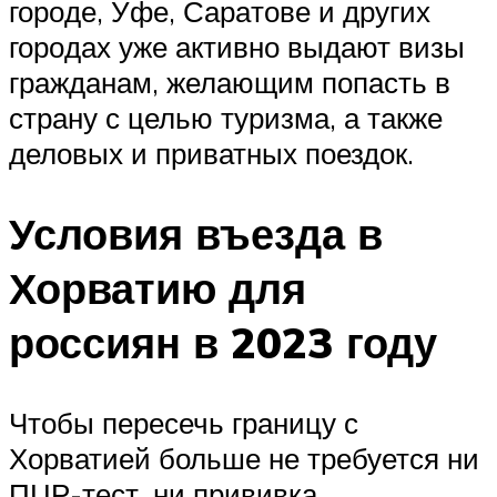
го­ро­де, Уфе, Сара­то­ве и дру­гих
горо­дах уже актив­но выда­ют визы
граж­да­нам, жела­ю­щим попасть в
стра­ну с целью туриз­ма, а так­же
дело­вых и при­ват­ных поездок.
Условия въезда в
Хорватию для
россиян в 2023 году
Чтобы пересечь границу с
Хорватией больше не требуется ни
ПЦР-тест, ни прививка.