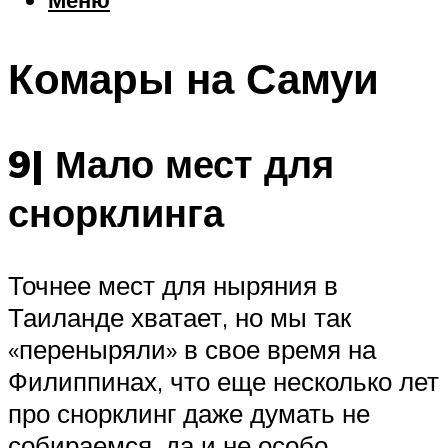
Еда
Погода
Комары на Самуи
Шоппинг
Что посетить
9| Мало мест для
Меню
снорклинга
Точнее мест для ныряния в
Таиланде хватает, но мы так
«переныряли» в свое время на
Филиппинах, что еще несколько лет
про снорклинг даже думать не
собираемся, да и не особо