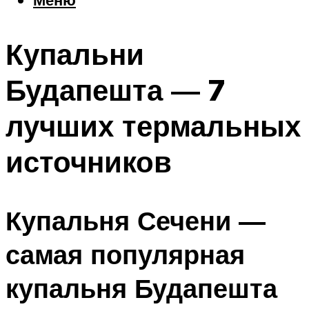
Еда
Погода
Купальни
Шоппинг
Что посетить
Будапешта — 7
лучших термальных
Меню
источников
Купальня Сечени —
самая популярная
купальня Будапешта