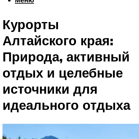
Еда
Погода
Курорты
Шоппинг
Что посетить
Алтайского края:
Природа, активный
Меню
отдых и целебные
источники для
идеального отдыха