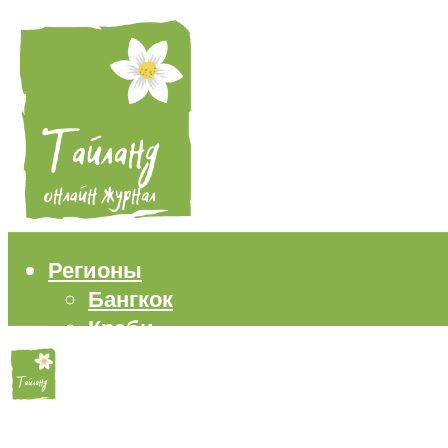
Регионы
Бангкок
Краби
Паттайя
Пхукет
Самуи
Пляжи