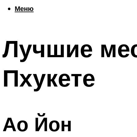
Еда
Меню
Погода
Шоппинг
Что посетить
Лучшие мес
Меню
Пхукете
Ао Йон