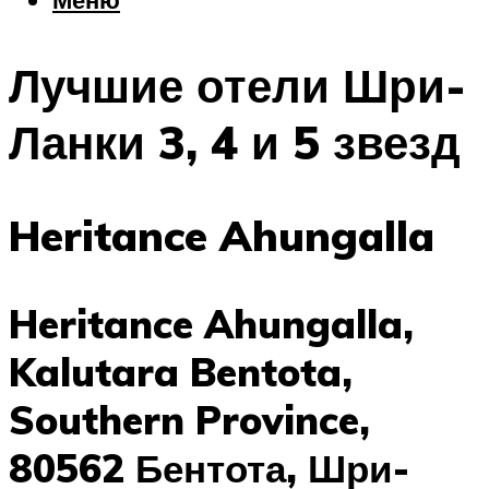
Еда
Погода
Лучшие отели Шри-
Шоппинг
Что посетить
Ланки 3, 4 и 5 звезд
Меню
Heritance Ahungalla
Heritance Ahungalla,
Kalutara Bentota,
Southern Province,
80562 Бентота, Шри-