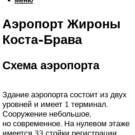
Еда
Погода
Аэропорт Жироны
Шоппинг
Что посетить
Коста-Брава
Меню
Схема аэропорта
Здание аэропорта состоит из двух
уровней и имеет 1 терминал.
Сооружение небольшое,
но современное. На нулевом этаже
имеется 33 стойки регистрации.