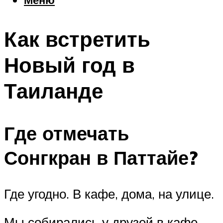
Еда
Погода
Как встретить
Шоппинг
Что посетить
Новый год в
Таиланде
Меню
Где отмечать
Сонгкран в Паттайе?
Где угодно. В кафе, дома, на улице.
Мы собирались у друзей в кафе