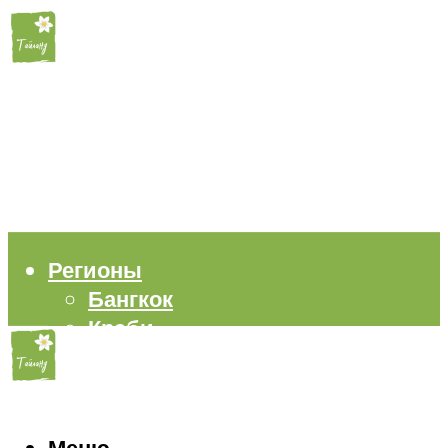
Регионы
Бангкок
Краби
Паттайя
Пхукет
Самуи
Пляжи
Меню