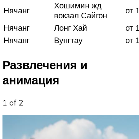
Хошимин жд
Нячанг
от 
вокзал Сайгон
Нячанг
Лонг Хай
от 
Нячанг
Вунгтау
от 
Развлечения и
анимация
1 of 2