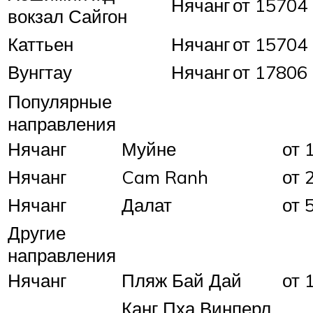
Нячанг
от 15704 
вокзал Сайгон
Каттьен
Нячанг
от 15704 
Вунгтау
Нячанг
от 17806 
Популярные
направления
Нячанг
Муйне
от 
Нячанг
Cam Ranh
от 
Нячанг
Далат
от 
Другие
направления
Нячанг
Пляж Бай Дай
от 
Канг Пха Винперл