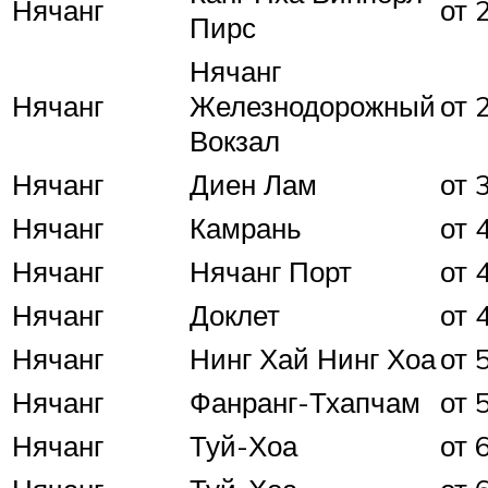
Нячанг
от 
Пирс
Нячанг
Нячанг
Железнодорожный
от 
Вокзал
Нячанг
Диен Лам
от 
Нячанг
Камрань
от 
Нячанг
Нячанг Порт
от 
Нячанг
Доклет
от 
Нячанг
Нинг Хай Нинг Хоа
от 
Нячанг
Фанранг-Тхапчам
от 
Нячанг
Туй-Хоа
от 