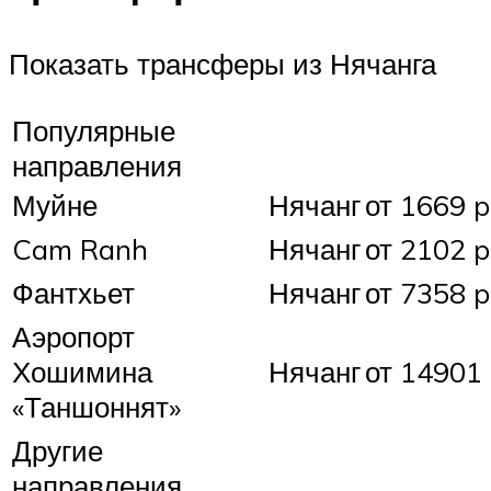
Показать трансферы из Нячанга
Популярные
направления
Муйне
Нячанг
от 1669 p
Cam Ranh
Нячанг
от 2102 p
Фантхьет
Нячанг
от 7358 p
Аэропорт
Хошимина
Нячанг
от 14901 
«Таншоннят»
Другие
направления