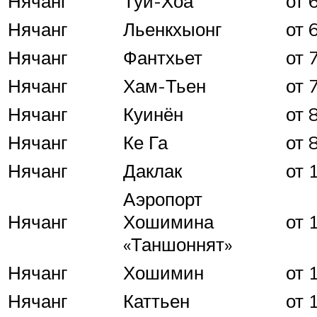
Нячанг
Туй-Хоа
от 
Нячанг
Льенкхыонг
от 
Нячанг
Фантхьет
от 
Нячанг
Хам-Тьен
от 
Нячанг
Куинён
от 
Нячанг
Ке Га
от 
Нячанг
Даклак
от 
Аэропорт
Нячанг
Хошимина
от 
«Таншоннят»
Нячанг
Хошимин
от 
Нячанг
Каттьен
от 