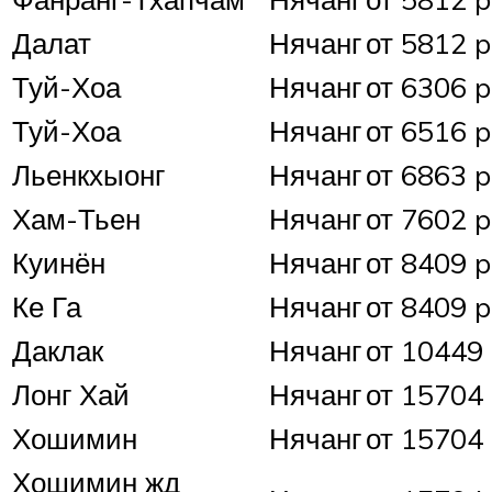
Далат
Нячанг
от 5812 p
Туй-Хоа
Нячанг
от 6306 p
Туй-Хоа
Нячанг
от 6516 p
Льенкхыонг
Нячанг
от 6863 p
Хам-Тьен
Нячанг
от 7602 p
Куинён
Нячанг
от 8409 p
Ке Га
Нячанг
от 8409 p
Даклак
Нячанг
от 10449 
Лонг Хай
Нячанг
от 15704 
Хошимин
Нячанг
от 15704 
Хошимин жд