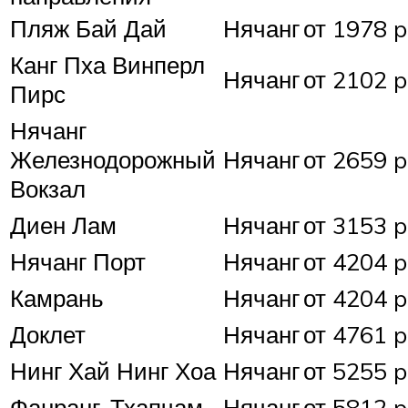
Пляж Бай Дай
Нячанг
от 1978 p
Канг Пха Винперл
Нячанг
от 2102 p
Пирс
Нячанг
Железнодорожный
Нячанг
от 2659 p
Вокзал
Диен Лам
Нячанг
от 3153 p
Нячанг Порт
Нячанг
от 4204 p
Камрань
Нячанг
от 4204 p
Доклет
Нячанг
от 4761 p
Нинг Хай Нинг Хоа
Нячанг
от 5255 p
Фанранг-Тхапчам
Нячанг
от 5812 p