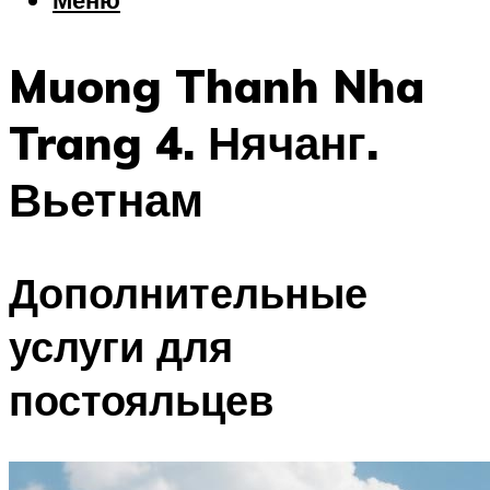
Еда
Погода
Muong Thanh Nha
Шоппинг
Что посетить
Trang 4. Нячанг.
Вьетнам
Меню
Дополнительные
услуги для
постояльцев