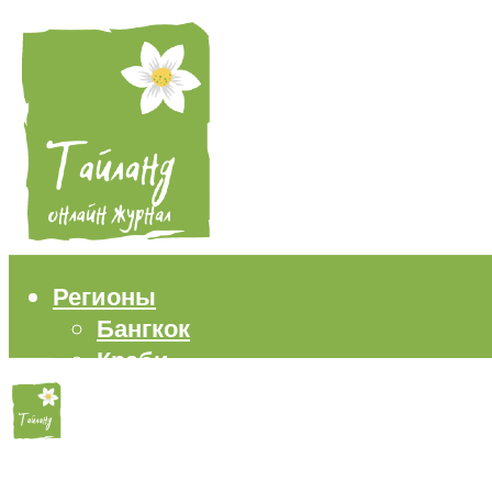
Регионы
Бангкок
Краби
Паттайя
Пхукет
Самуи
Пляжи