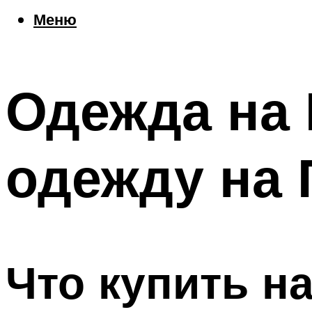
Еда
Меню
Погода
Шоппинг
Что посетить
Одежда на 
Меню
одежду на 
Что купить н