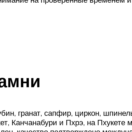
камни
бин, гранат, сапфир, циркон, шпинел
ет, Канчанабури и Пхрэ, на Пхукете 
ален, качество подтверждено между