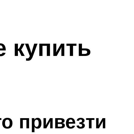
е купить
то привезти