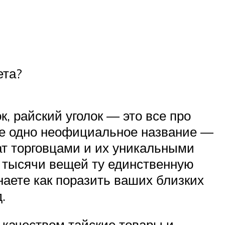
ета?
, райский уголок — это все про
еще одно неофициальное название —
ат торговцами и их уникальными
з тысячи вещей ту единственную
знаете как поразить ваших близких
.
 качеством тайские товары и