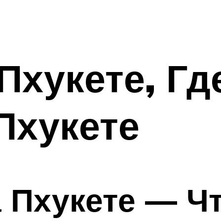
Пхукете, Гд
Пхукете
а Пхукете — Ч