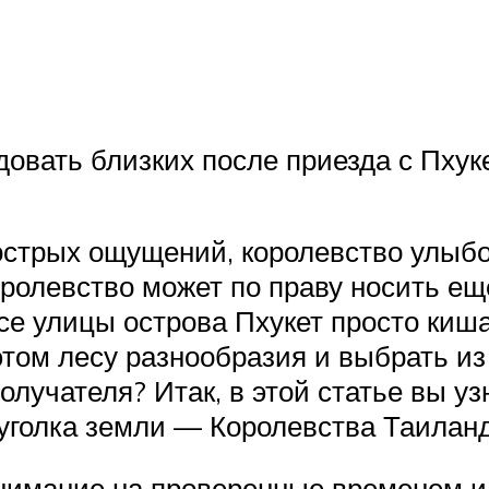
довать близких после приезда с Пхук
стрых ощущений, королевство улыбок
оролевство может по праву носить 
все улицы острова Пхукет просто киш
 этом лесу разнообразия и выбрать и
олучателя? Итак, в этой статье вы у
уголка земли — Королевства Таиланд
нимание на проверенные временем и