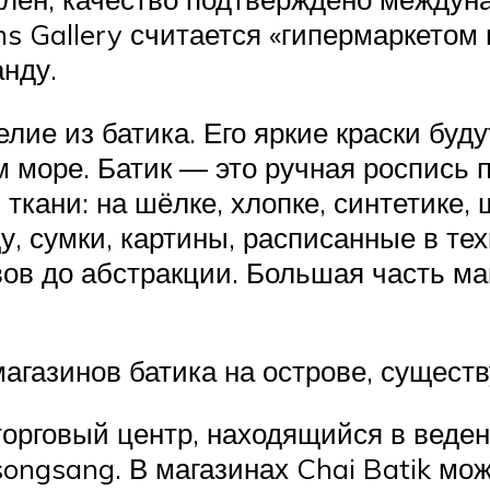
ms Gallery считается «гипермаркето
анду.
елие из батика. Его яркие краски буд
 море. Батик — это ручная роспись п
ткани: на шёлке, хлопке, синтетике,
 сумки, картины, расписанные в тех
ов до абстракции. Большая часть ма
агазинов батика на острове, сущест
торговый центр, находящийся в веде
ngsang. В магазинах Chai Batik мож