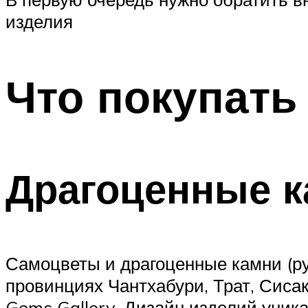
изделия
Что покупать
Драгоценные 
Самоцветы и драгоценные камни (ру
провинциях Чантхабури, Трат, Сисак
Gems Gallery. Дизайн изделий уник