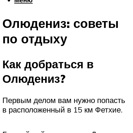
Еда
Погода
Олюдениз: советы
Шоппинг
Что посетить
по отдыху
Меню
Как добраться в
Олюдениз?
Первым делом вам нужно попасть
в расположенный в 15 км Фетхие.