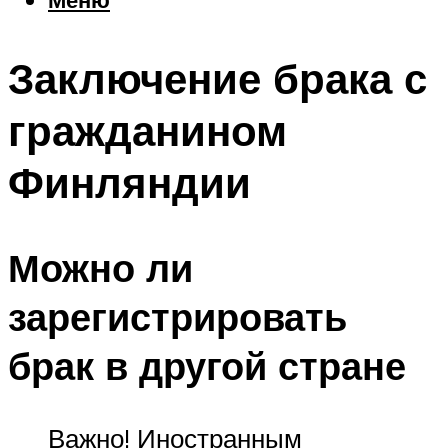
Еда
Погода
Заключение брака с
Шоппинг
Что посетить
гражданином
Финляндии
Меню
Можно ли
зарегистрировать
брак в другой стране
Важно! Иностранным