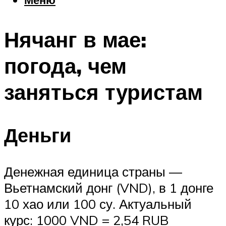
Еда
Погода
Нячанг в мае:
Шоппинг
Что посетить
погода, чем
заняться туристам
Меню
Деньги
Денежная единица страны —
Вьетнамский донг (VND), в 1 донге
10 хао или 100 су. Актуальный
курс: 1000 VND = 2,54 RUB