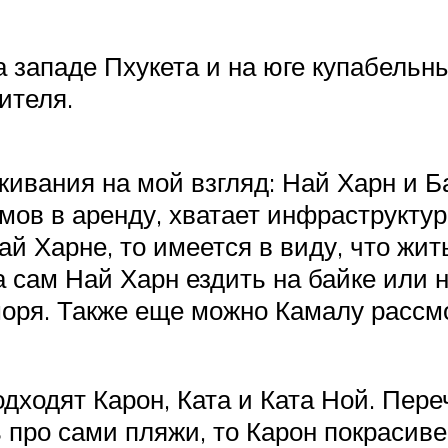
а западе Пхукета и на юге купабельны
ителя.
ивания на мой взгляд: Най Харн и Ба
мов в аренду, хватает инфраструкту
ай Харне, то имеется в виду, что жи
на сам Най Харн ездить на байке или
моря. Также еще можно Камалу рассм
одходят Карон, Ката и Ката Ной. Пер
 про сами пляжи, то Карон покрасиве