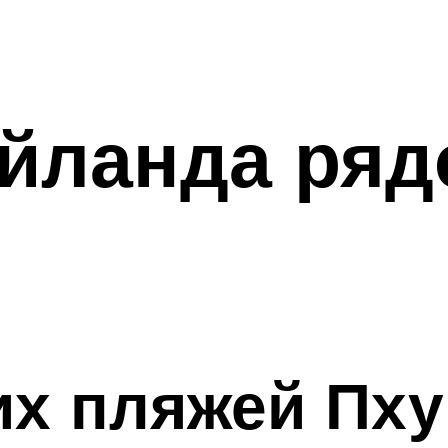
йланда ряд
х пляжей Пху