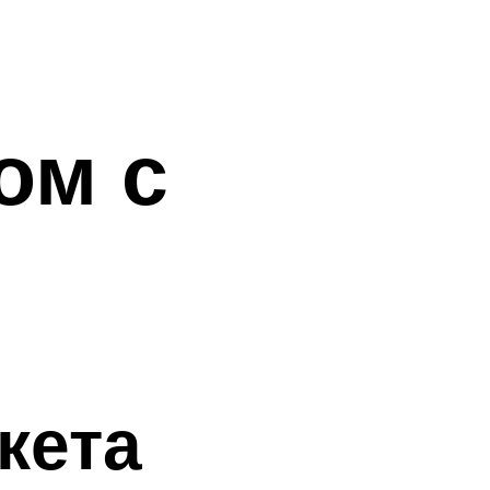
ом с
кета