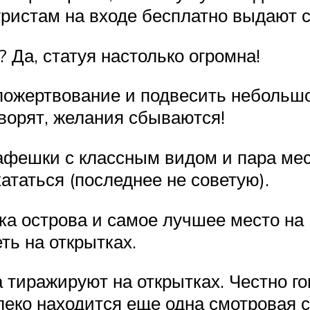
туристам на входе бесплатно выдают с
 Да, статуя настолько огромна!
пожертвование и подвесить небольшо
оворят, желания сбываются!
афешки с классным видом и пара мест
ататься (последнее не советую).
 острова и самое лучшее место на П
ть на открытках.
 тиражируют на открытках. Честно го
леко находится еще одна смотровая 