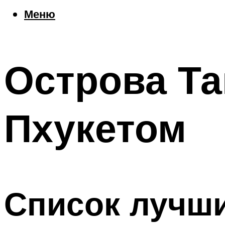
Еда
Меню
Погода
Шоппинг
Что посетить
Острова Та
Меню
Пхукетом
Список лучши