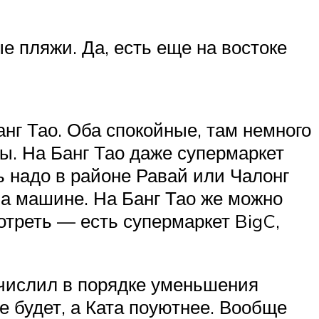
е пляжи. Да, есть еще на востоке
нг Тао. Оба спокойные, там немного
ры. На Банг Тао даже супермаркет
ть надо в районе Равай или Чалонг
 на машине. На Банг Тао же можно
отреть — есть супермаркет BigC,
ечислил в порядке уменьшения
е будет, а Ката поуютнее. Вообще