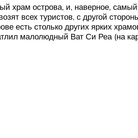
й храм острова, и, наверное, самы
озят всех туристов, с другой стороны
ве есть столько других ярких храмов
тлил малолюдный Ват Си Реа (на кар