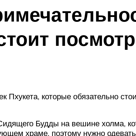
римечательнос
стоит посмотр
ек Пхукета, которые обязательно стои
идящего Будды на вешине холма, ко
вующем храме, поэтому нужно одеват