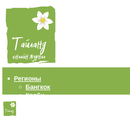
Регионы
Бангкок
Краби
Паттайя
Пхукет
Самуи
Пляжи