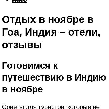
Еда
Погода
Отдых в ноябре в
Шоппинг
Что посетить
Гоа, Индия – отели,
отзывы
Меню
Готовимся к
путешествию в Индию
в ноябре
Советы для туристов, которые не